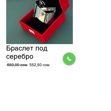
Браслет под
серебро
Обычная
Спеццена
 650,00 сом 
552,50 сом
цена
Доставка
Добавить в корзину