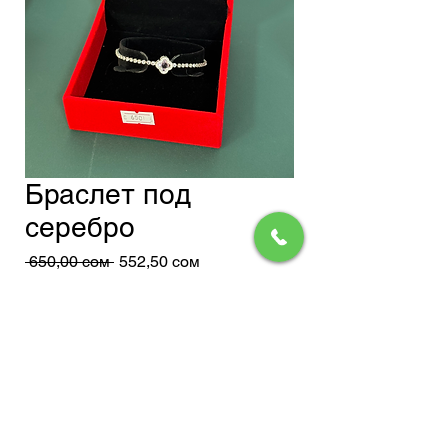
Браслет под
серебро
Обычная
Спеццена
 650,00 сом 
552,50 сом
цена
Доставка
Добавить в корзину