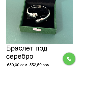
Браслет под
серебро
Обычная
Спеццена
 650,00 сом 
552,50 сом
цена
Доставка
Добавить в корзину