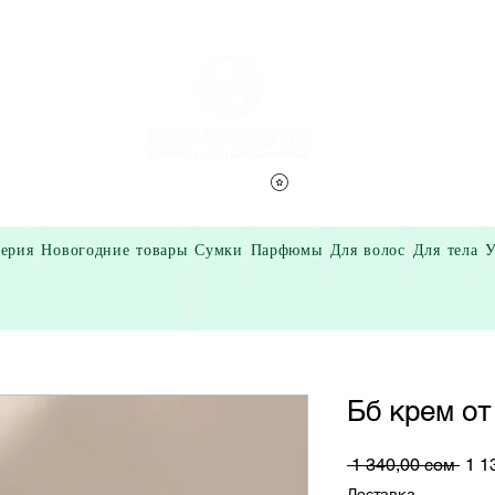
Смотреть баллы
ерия
Новогодние товары
Сумки
Парфюмы
Для волос
Для тела
У
Бб крем от
Обы
 1 340,00 сом 
1 1
цен
Доставка