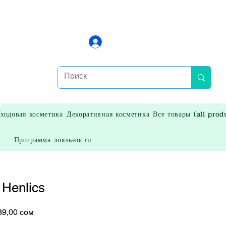
Войти
ходовая косметика
Декоративная косметика
Все товары (all prod
Программа лояльности
 Henlics
чная
Спеццена
39,00 сом
а