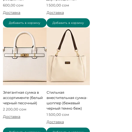
Цена
Цена
600,00 сом
1 500,00 сом
Доставка
Доставка
Добавить в корзину
Добавить в корзину
Элегантная сумка в
Стильная
ассортименте (белый
вместительная сумка-
черный песочный)
шоппер (бежевый
черный темно беж)
Цена
2 200,00 сом
Цена
1 500,00 сом
Доставка
Доставка