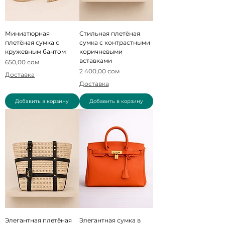
Миниатюрная
Стильная плетёная
плетёная сумка с
сумка с контрастными
кружевным бантом
коричневыми
вставками
Цена
650,00 сом
Цена
2 400,00 сом
Доставка
Доставка
Добавить в корзину
Добавить в корзину
Элегантная плетёная
Элегантная сумка в