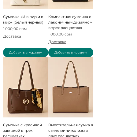
Сумочка «И в пир и в
Компактная сумочка с
мир» (белый черный)
лаконичным дизайном
в трех расцветках
Цена
1 000,00 сом
Цена
1 000,00 сом
Доставка
Доставка
Добавить в корзину
Добавить в корзину
Сумочка с красивой
Вместительная сумка в
завязкой в трех
стиле минимализм в
расцветках
двух расцветках