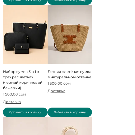
Добавить в корзину
Добавить в корзину
Набор сумок 3 в 1 в
Летняя плетёная сумка
трех расцветках
в натуральном оттенке
(черный коричневый
Цена
1 500,00 сом
бежевый)
Доставка
Цена
1 500,00 сом
Доставка
Добавить в корзину
Добавить в корзину